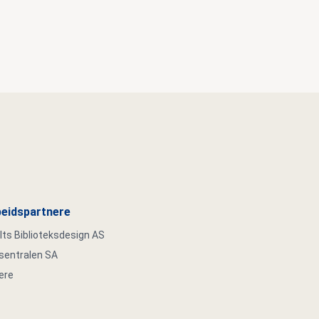
eidspartnere
s Biblioteksdesign AS
ksentralen SA
ere