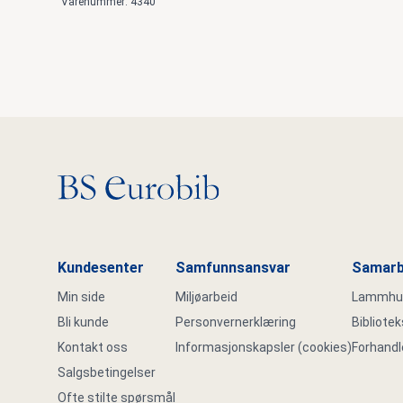
Varenummer: 4340
Gå til hovedsiden
Kundesenter
Samfunnsansvar
Samarb
Min side
Miljøarbeid
Lammhult
Bli kunde
Personvernerklæring
Bibliote
Kontakt oss
Informasjonskapsler (cookies)
Forhandl
Salgsbetingelser
Ofte stilte spørsmål