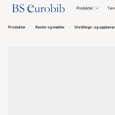
BS Eurobib
Produkter
Tjen
Produkter
Reoler og møbler
Utstillings- og oppbeva