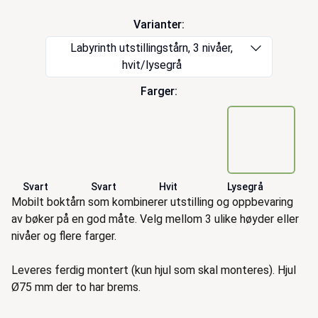
Varianter:
Labyrinth utstillingstårn, 3 nivåer,
hvit/lysegrå
Farger:
Svart
Svart
Hvit
Lysegrå
Beskrivelse
Mobilt boktårn som kombinerer utstilling og oppbevaring
av bøker på en god måte. Velg mellom 3 ulike høyder eller
nivåer og flere farger.
Leveres ferdig montert (kun hjul som skal monteres). Hjul
Ø75 mm der to har brems.