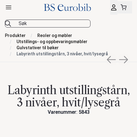
Åpne hovedmeny
BS Eurobib
Produkter
Reoler og møbler
Utstillings- og oppbevaringsmøbler
Gulvstativer til bøker
Labyrinth utstillingstårn, 3 nivåer, hvit/lysegrå
Previous sli
Next s
Labyrinth utstillingstårn,
3 nivåer, hvit/lysegrå
Varenummer: 5843
Handlinger