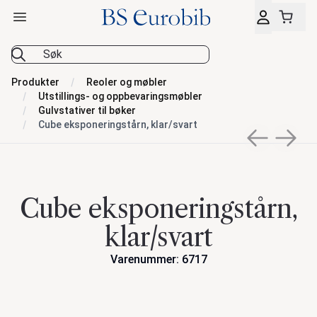
Åpne hovedmeny
BS Eurobib
Produkter
Reoler og møbler
Utstillings- og oppbevaringsmøbler
Gulvstativer til bøker
Cube eksponeringstårn, klar/svart
Previous sli
Next s
Cube eksponeringstårn,
klar/svart
Varenummer: 6717
Handlinger