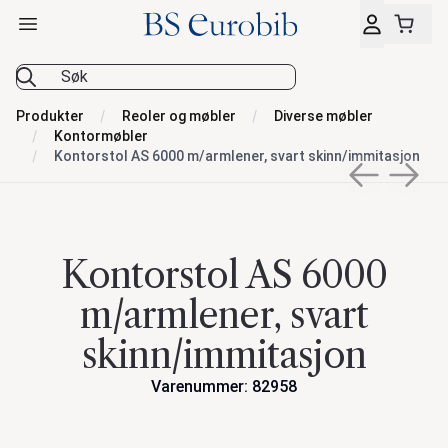
Åpne hovedmeny
BS Eurobib
Produkter
Reoler og møbler
Diverse møbler
Kontormøbler
Kontorstol AS 6000 m/armlener, svart skinn/immitasjon
Previous sli
Next s
Kontorstol AS 6000
m/armlener, svart
skinn/immitasjon
Varenummer: 82958