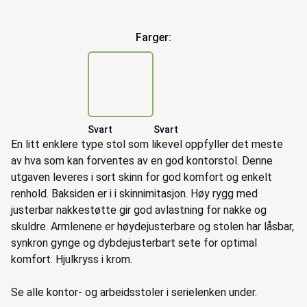
Handlinger
Farger:
Svart
Svart
Beskrivelse
En litt enklere type stol som likevel oppfyller det meste
av hva som kan forventes av en god kontorstol. Denne
utgaven leveres i sort skinn for god komfort og enkelt
renhold. Baksiden er i i skinnimitasjon. Høy rygg med
justerbar nakkestøtte gir god avlastning for nakke og
skuldre. Armlenene er høydejusterbare og stolen har låsbar,
synkron gynge og dybdejusterbart sete for optimal
komfort. Hjulkryss i krom.
Se alle kontor- og arbeidsstoler i serielenken under.