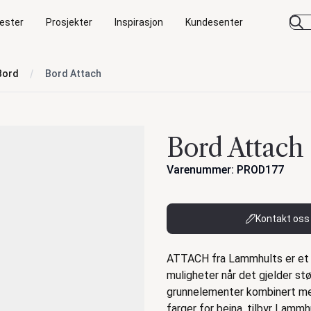
ester
Prosjekter
Inspirasjon
Kundesenter
Bord
Bord Attach
Bord Attach
Varenummer: PROD177
Kontakt oss
Beskrivelse
ATTACH fra Lammhults er et
muligheter når det gjelder st
grunnelementer kombinert med
farger for beina, tilbyr Lam