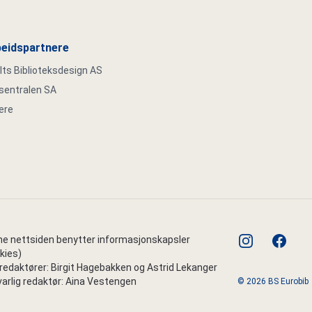
eidspartnere
s Biblioteksdesign AS
ksentralen SA
ere
instagram
faceboo
e nettsiden benytter informasjonskapsler
kies)
edaktører: Birgit Hagebakken og Astrid Lekanger
arlig redaktør: Aina Vestengen
© 2026 BS Eurobib