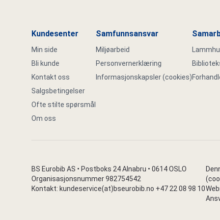
Kundesenter
Samfunnsansvar
Samarb
Min side
Miljøarbeid
Lammhult
Bli kunde
Personvernerklæring
Bibliote
Kontakt oss
Informasjonskapsler (cookies)
Forhandl
Salgsbetingelser
Ofte stilte spørsmål
Om oss
BS Eurobib AS • Postboks 24 Alnabru • 0614 OSLO
Denn
Organisasjonsnummer 982754542
(coo
Kontakt: kundeservice(at)bseurobib.no +47 22 08 98 10
Webr
Ansv