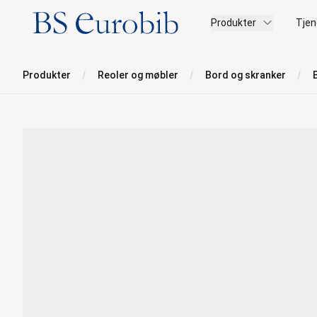
BS Eurobib
Produkter
Tjen
Produkter
Reoler og møbler
Bord og skranker