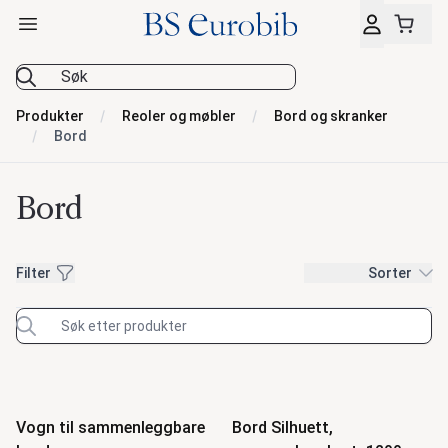
Åpne hovedmeny
BS Eurobib
Produkter
Reoler og møbler
Bord og skranker
Bord
Bord
Filter
Filter
Sorter
Nyhet
Nyhet
Produkter
Vogn til sammenleggbare
Bord Silhuett,