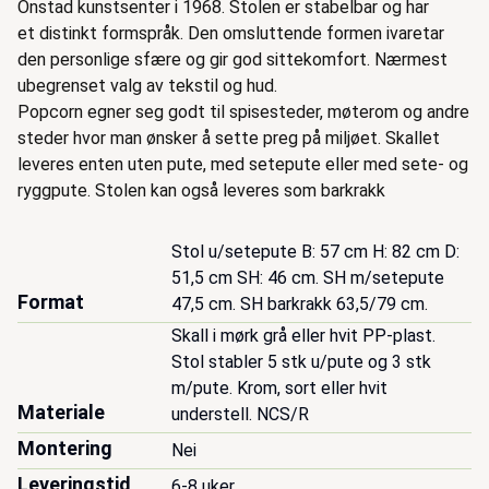
Onstad kunstsenter i 1968. Stolen er stabelbar og har
et distinkt formspråk. Den omsluttende formen ivaretar
den personlige sfære og gir god sittekomfort. Nærmest
ubegrenset valg av tekstil og hud.
Popcorn egner seg godt til spisesteder, møterom og andre
steder hvor man ønsker å sette preg på miljøet. Skallet
leveres enten uten pute, med setepute eller med sete- og
ryggpute. Stolen kan også leveres som barkrakk
Stol u/setepute B: 57 cm H: 82 cm D: 
51,5 cm SH: 46 cm. SH m/setepute 
Format
47,5 cm. SH barkrakk 63,5/79 cm.
Skall i mørk grå eller hvit PP-plast. 
Stol stabler 5 stk u/pute og 3 stk 
m/pute. Krom, sort eller hvit 
Materiale
understell. NCS/R
Montering
Nei
Leveringstid
6-8 uker