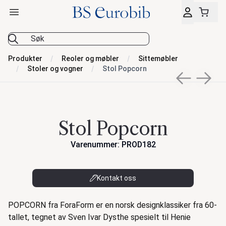
Åpne hovedmeny
BS Eurobib
Produkter
Reoler og møbler
Sittemøbler
Stoler og vogner
Stol Popcorn
Previous sli
Next s
Stol Popcorn
Varenummer: PROD182
Kontakt oss
Beskrivelse
POPCORN fra ForaForm er en norsk designklassiker fra 60-
tallet, tegnet av Sven Ivar Dysthe spesielt til Henie