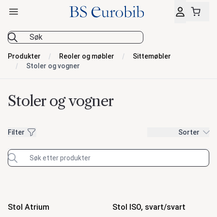
Åpne hovedmeny
BS Eurobib
Produkter
Reoler og møbler
Sittemøbler
Stoler og vogner
Stoler og vogner
Filter
Filter
Sorter
Nyhet
Nyhet
Produkter
Stol Atrium
Stol ISO, svart/svart