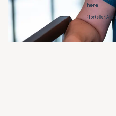
høre
-
forteller Anit