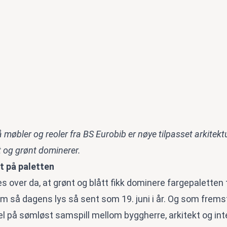
 møbler og reoler fra BS Eurobib er nøye tilpasset arkitek
tt og grønt dominerer.
t på paletten
res over da, at grønt og blått fikk dominere fargepaletten 
som så dagens lys så sent som 19. juni i år. Og som frem
 på sømløst samspill mellom byggherre, arkitekt og inter