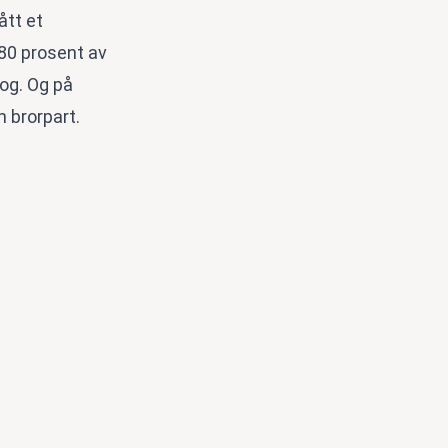
ått et
 80 prosent av
og. Og på
n brorpart.