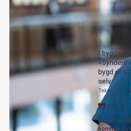
I bygda s
«Syndere 
bygd et bi
selv.
Tekst: Johnny
Her er det l
kommer på b