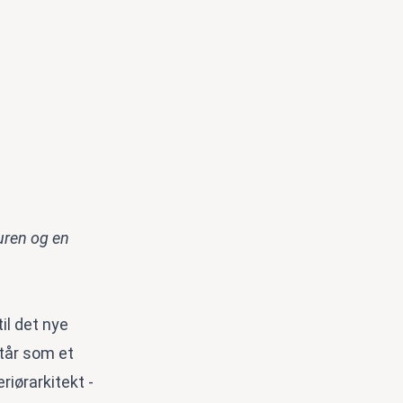
turen og en
til det nye
står som et
iørarkitekt -