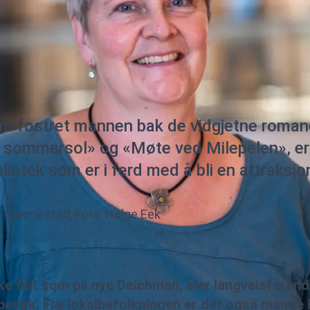
om fostret mannen bak de vidgjetne roma
i sommersol» og «Møte ved Milepelen», er
bliotek som er i ferd med å bli en attraksjo
 Gimmestad, Foto: Helge Eek
ike fint som på nye Deichman, sier langveisfaren
esøk. Fra lokalbefolkningen er det også mange 