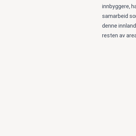
innbyggere, h
samarbeid som 
denne innland
resten av area