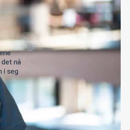
nene
 det nå
n i seg
de som
lovord å