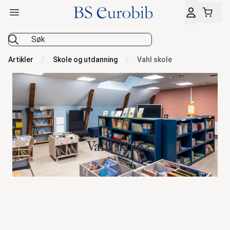
Åpne hovedmeny
BS Eurobib
Artikler
Skole og utdanning
Vahl skole
Vahl skole