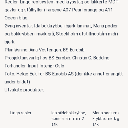
Reoler: Lingo reolsystem med krysstag og lakkerte MDF-
gavler og stålhyller i fargene A07 Pearl orange og A11
Oceon blue.
Øvrig inventar: Ida bokkrybbe i bjørk laminat, Maria podier
og bokkrybber i mørk grå, Stockholm utstillingstårn midi i
bjerk.
Planløsning: Aina Vestengen, BS Eurobib
Prosjektansvarlig hos BS Eurobib: Christin G. Bodding
Forhandler: Input Interiør Oslo
Foto: Helge Eek for BS Eurobib AS (der ikke annet er angitt
under bildet)
Utvalgte produkter:
Lingo reoler
Ida bildebokkrybbe,
Maria podium og
spesiallam. min. 2
krybbe, mørk grå, 3
stk.
stk.