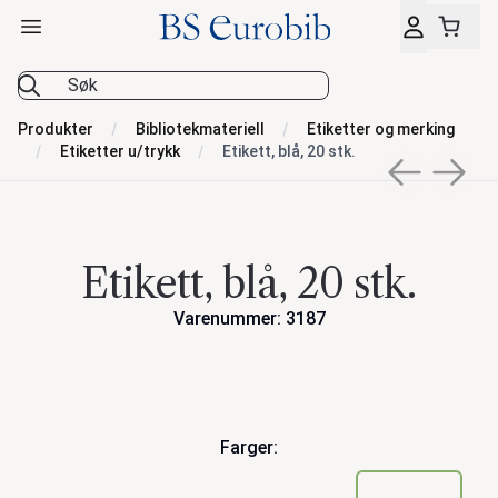
Åpne hovedmeny
BS Eurobib
Produkter
Bibliotekmateriell
Etiketter og merking
Etiketter u/trykk
Etikett, blå, 20 stk.
Previous sli
Next s
Etikett, blå, 20 stk.
Varenummer: 3187
Handlinger
Farger: