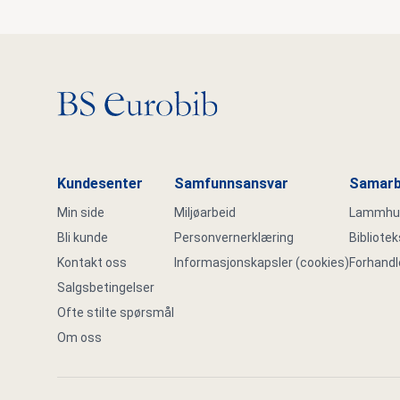
Gå til hovedsiden
Kundesenter
Samfunnsansvar
Samarb
Min side
Miljøarbeid
Lammhult
Bli kunde
Personvernerklæring
Bibliote
Kontakt oss
Informasjonskapsler (cookies)
Forhandl
Salgsbetingelser
Ofte stilte spørsmål
Om oss