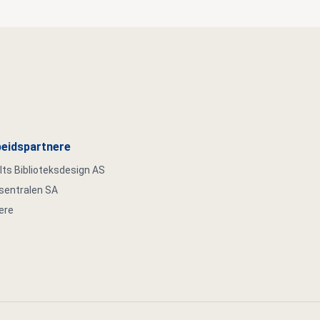
eidspartnere
s Biblioteksdesign AS
ksentralen SA
ere