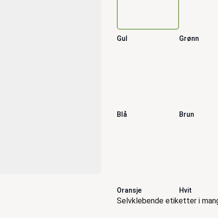
Gul
Grønn
Blå
Brun
Oransje
Hvit
Beskrivelse
Selvklebende etiketter i mang