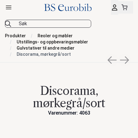
Åpne hovedmeny
BS Eurobib
Produkter
Reoler og møbler
Utstillings- og oppbevaringsmøbler
Gulvstativer til andre medier
Discorama, mørkegrå/sort
Previous sli
Next s
Discorama,
mørkegrå/sort
Varenummer: 4063
Handlinger