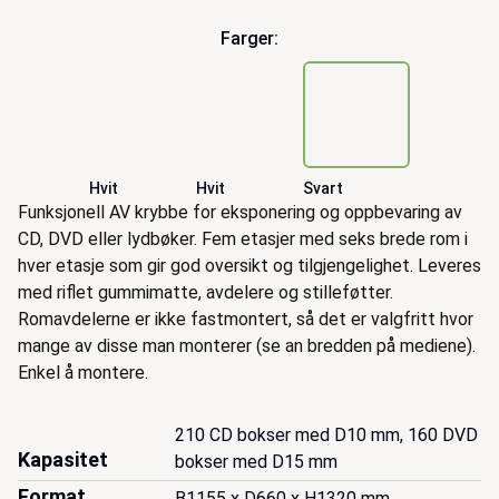
Farger:
Hvit
Hvit
Svart
Beskrivelse
Funksjonell AV krybbe for eksponering og oppbevaring av
CD, DVD eller lydbøker. Fem etasjer med seks brede rom i
hver etasje som gir god oversikt og tilgjengelighet. Leveres
med riflet gummimatte, avdelere og stilleføtter.
Romavdelerne er ikke fastmontert, så det er valgfritt hvor
mange av disse man monterer (se an bredden på mediene).
Enkel å montere.
210 CD bokser med D10 mm, 160 DVD 
Kapasitet
bokser med D15 mm
Format
B1155 x D660 x H1320 mm