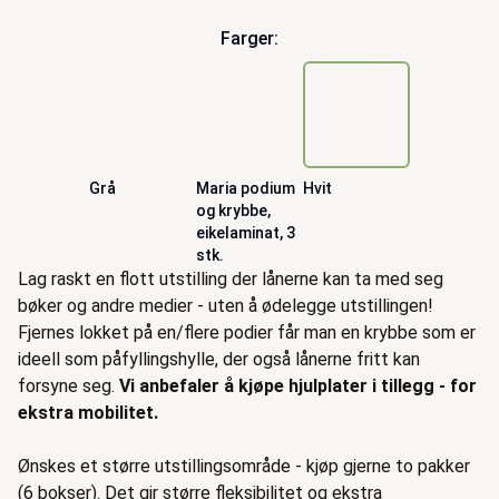
Farger:
Grå
Maria podium
Hvit
og krybbe,
eikelaminat, 3
stk.
Beskrivelse
Lag raskt en flott utstilling der lånerne kan ta med seg
bøker og andre medier - uten å ødelegge utstillingen!
Fjernes lokket på en/flere podier får man en krybbe som er
ideell som påfyllingshylle, der også lånerne fritt kan
forsyne seg.
Vi anbefaler å kjøpe hjulplater i tillegg - for
ekstra mobilitet.
Ønskes et større utstillingsområde - kjøp gjerne to pakker
(6 bokser). Det gir større fleksibilitet og ekstra