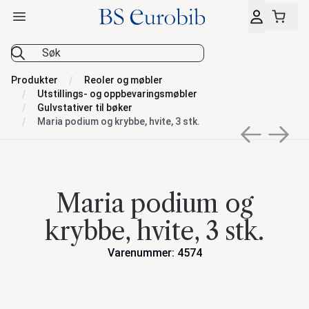
Åpne hovedmeny
BS Eurobib
Produkter
Reoler og møbler
Utstillings- og oppbevaringsmøbler
Gulvstativer til bøker
Maria podium og krybbe, hvite, 3 stk.
Previous sli
Next s
Maria podium og
krybbe, hvite, 3 stk.
Varenummer: 4574
Handlinger