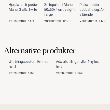
Hjulplater til podier
Sittepute til Maria,
Plakatholder
Maria, 3 stk., hvite
50x50x4 cm, valgfri
dobbeltsidig, A4
farge
stående
Varenummer: 4576
Varenummer: 84011
Varenummer: 3428
Alternative produkter
Utstillingspodium Emma,
Ada utstillingshylle, 4 hyller,
hvitt
hvit
Varenummer: 4361
Varenummer: 83030