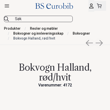
Åpne hovedmeny
BS Eurobib
Produkter
Reoler og møbler
Bokvogner og innleveringsskap
Bokvogner
Bokvogn Halland, rød/hvit
Previous sli
Next s
Bokvogn Halland,
rød/hvit
Varenummer: 4172
Handlinger