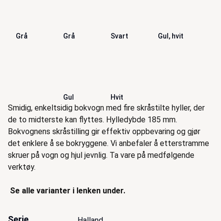
Grå
Grå
Svart
Gul, hvit
Gul
Hvit
Beskrivelse
Smidig, enkeltsidig bokvogn med fire skråstilte hyller, der
de to midterste kan flyttes. Hylledybde 185 mm.
Bokvognens skråstilling gir effektiv oppbevaring og gjør
det enklere å se bokryggene. Vi anbefaler å etterstramme
skruer på vogn og hjul jevnlig. Ta vare på medfølgende
verktøy.
Se alle varianter i lenken under.
Serie
Halland