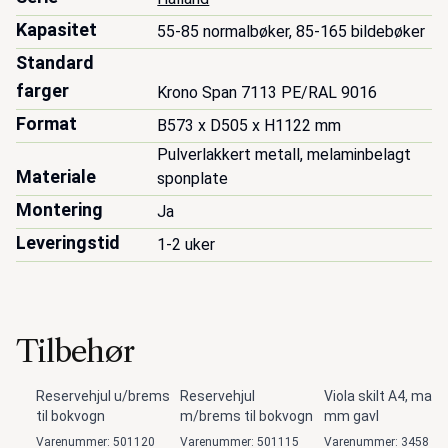
Kapasitet
55-85 normalbøker, 85-165 bildebøker
Standard
farger
Krono Span 7113 PE/RAL 9016
Format
B573 x D505 x H1122 mm
Pulverlakkert metall, melaminbelagt 
Materiale
sponplate
Montering
Ja
Leveringstid
1-2 uker
Tilbehør
Reservehjul u/brems
Reservehjul
Viola skilt A4, max 
til bokvogn
m/brems til bokvogn
mm gavl
Varenummer: 501120
Varenummer: 501115
Varenummer: 3458