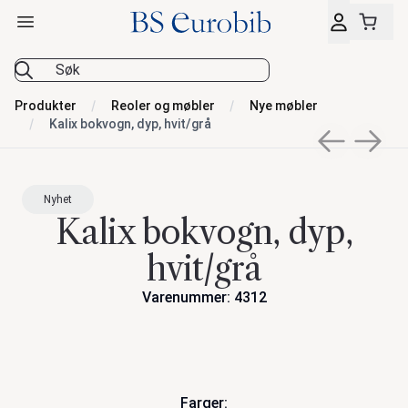
Åpne hovedmeny
BS Eurobib
Produkter
Reoler og møbler
Nye møbler
Kalix bokvogn, dyp, hvit/grå
Previous sli
Next s
Nyhet
Kalix bokvogn, dyp,
hvit/grå
Varenummer: 4312
Handlinger
Farger: