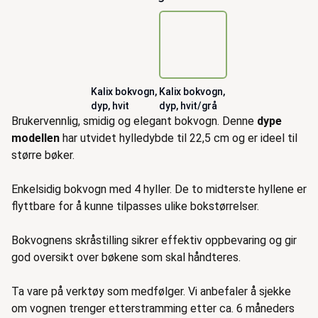
Kalix bokvogn,
Kalix bokvogn,
dyp, hvit
dyp, hvit/grå
Beskrivelse
Brukervennlig, smidig og elegant bokvogn. Denne
dype
modellen
har utvidet hylledybde til 22,5 cm og er ideel til
større bøker.
Enkelsidig bokvogn med 4 hyller. De to midterste hyllene er
flyttbare for å kunne tilpasses ulike bokstørrelser.
Bokvognens skråstilling sikrer effektiv oppbevaring og gir
god oversikt over bøkene som skal håndteres.
Ta vare på verktøy som medfølger. Vi anbefaler å sjekke
om vognen trenger etterstramming etter ca. 6 måneders