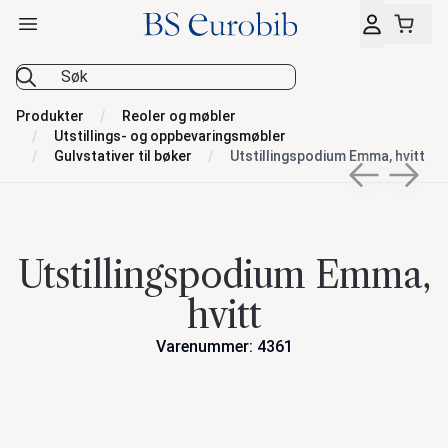
Åpne hovedmeny
BS Eurobib
Produkter
Reoler og møbler
Utstillings- og oppbevaringsmøbler
Gulvstativer til bøker
Utstillingspodium Emma, hvitt
Previous sli
Next s
Utstillingspodium Emma,
hvitt
Varenummer: 4361
Handlinger