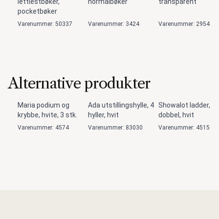
lettlestbøker,
normalbøker
transparent
pocketbøker
Varenummer: 50337
Varenummer: 3424
Varenummer: 2954
Alternative produkter
Maria podium og
Ada utstillingshylle, 4
Showalot ladder,
krybbe, hvite, 3 stk.
hyller, hvit
dobbel, hvit
Varenummer: 4574
Varenummer: 83030
Varenummer: 4515