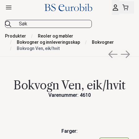
Åpne hovedmeny
BS Eurobib
Produkter
Reoler og møbler
Bokvogner og innleveringsskap
Bokvogner
Bokvogn Ven, eik/hvit
Previous sli
Next s
Bokvogn Ven, eik/hvit
Varenummer: 4610
Handlinger
Farger: