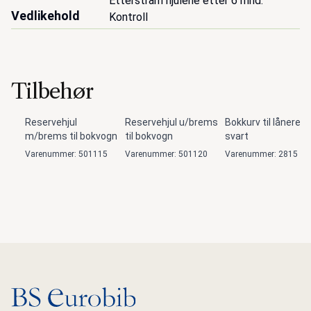
Etterstram hjulene etter 6 mnd. 
Vedlikehold
Kontroll
Tilbehør
Reservehjul
Reservehjul u/brems
Bokkurv til lånere,
m/brems til bokvogn
til bokvogn
svart
Varenummer: 501115
Varenummer: 501120
Varenummer: 2815
Gå til hovedsiden