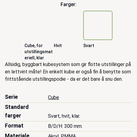
Farger:
Cube, for
Hvit
Svart
utstillingsmat
eriell, klar
Beskrivelse
Allsidig, byggbart kubesystem som gir flotte utstillinger på
en lettvint måte! En enkelt kube er også fin å benytte som
frittstående utstillingspodie - da er det bare å snu den.
Serie
Cube
Standard
farger
Svart, hvit, klar.
Format
B/D/H: 300 mm.
Materiale
Akryl, PMMA.