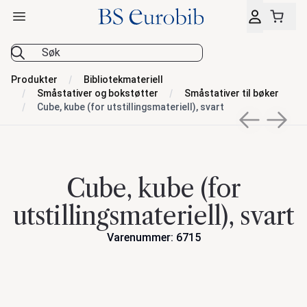
Åpne hovedmeny
BS Eurobib
Produkter
Bibliotekmateriell
Småstativer og bokstøtter
Småstativer til bøker
Cube, kube (for utstillingsmateriell), svart
Previous sli
Next s
Cube, kube (for
utstillingsmateriell), svart
Varenummer: 6715
Handlinger