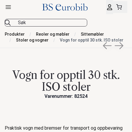
Åpne hovedmeny
BS Eurobib
Produkter
Reoler og møbler
Sittemøbler
Stoler og vogner
Vogn for opptil 30 stk. ISO stoler
Previous sli
Next s
Vogn for opptil 30 stk.
ISO stoler
Varenummer: 82524
Handlinger
Beskrivelse
Praktisk vogn med bremser for transport og oppbevaring