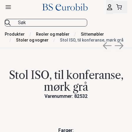
Åpne hovedmeny
BS Eurobib
Produkter
Reoler og møbler
Sittemøbler
Stoler og vogner
Stol ISO, til konferanse, mørk grå
Previous sli
Next s
Stol ISO, til konferanse,
mørk grå
Varenummer: 82532
Handlinger
Farger: