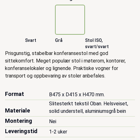
Svart
Grå
Stol ISO,
svart/svart
Beskrivelse
Prisgunstig, stabelbar konferansestol med god
sittekomfort. Meget populær stol i møterom, kontorer,
konferanselokaler og lignende. Praktiske vogner for
transport og oppbevaring av stoler anbefales.
Format
B475 x D415 x H470 mm.
Slitesterkt tekstil Oban. Helsveiset, 
Materiale
solid understell, aluminiumsgrå bein
Montering
Nei
Leveringstid
1-2 uker