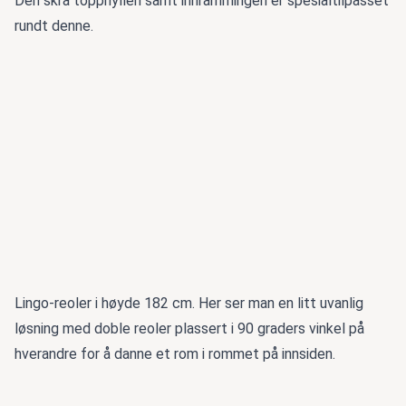
Den skrå topphyllen samt innrammingen er spesialtilpasset
rundt denne.
Lingo-reoler i høyde 182 cm. Her ser man en litt uvanlig
løsning med doble reoler plassert i 90 graders vinkel på
hverandre for å danne et rom i rommet på innsiden.