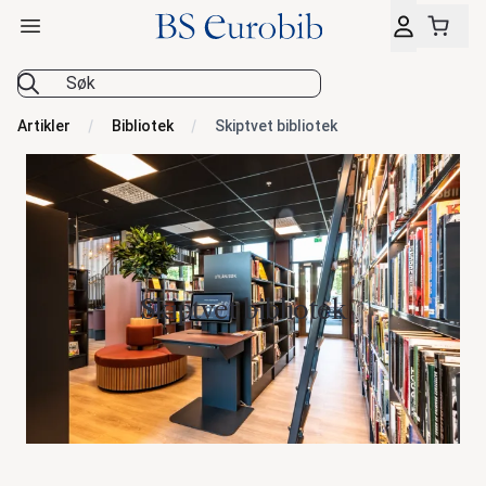
Åpne hovedmeny
BS Eurobib
Artikler
Bibliotek
Skiptvet bibliotek
Skiptvet bibliotek