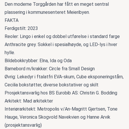
Den moderne Torggården har fått en meget sentral
plassering i kommunesenteret Meieribyen.
FAKTA
Ferdigstilt: 2023
Reoler: Lingo i enkel og dobbel utførelse i standard farge
Anthracite grey. Sokkel i spesialhøyde, og LED-lys i hver
hylle.
Bildebokkrybber: Elna, Ida og Oda
Barnebord m/krakker: Circle fra Small Design
Øvrig: Lekedyr i ftalatfri EVA-skum, Cube eksponeringstårn,
Cecilia bokstøtter, diverse bokstativer og skilt
Prosjektansvarlig hos BS Eurobib AS: Christin G. Bodding
Arkitekt: Mad arkitekter
Interiørarkitekt: Metropolis v/An-Magritt Gjertsen, Tone
Hauge, Veronica Skogvold Navekvien og Hanne Arvik
(prosjektansvarlig)