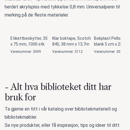
herdet akrylspiss med tykkelse 0,8 mm. Universalpenn til
merking på de fleste materialer.
Etikettbeskytter, 35
Klar boktape, Scotch
Bokplast Pelloplast
x 75 mm, 1000 stk.
845, 38 mm x 13,7m
blank 5 cm x 25 m
Varenummer: 3099
Varenummer: 3112
Varenummer: 3042
- Alt hva biblioteket ditt har
bruk for
Ta gjerne en titt i vår katalog over bibliotekmateriell og
bibliotekmøbler.
Se nye produkter, eller få inspirasjon, tips og ideer til ditt