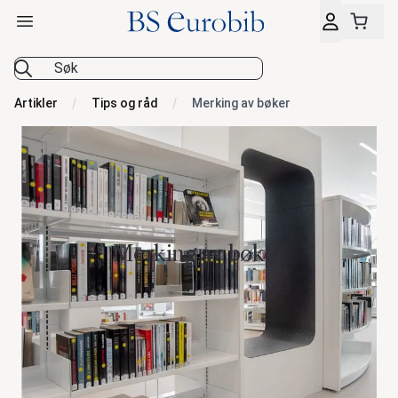
Åpne hovedmeny
BS Eurobib
Artikler
Tips og råd
Merking av bøker
Merking av bøker