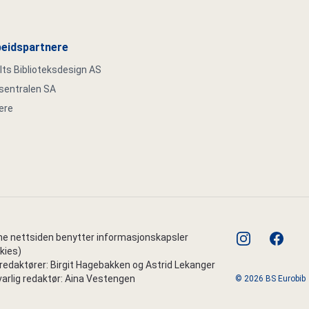
eidspartnere
s Biblioteksdesign AS
ksentralen SA
ere
instagram
faceboo
e nettsiden benytter informasjonskapsler
kies)
edaktører: Birgit Hagebakken og Astrid Lekanger
arlig redaktør: Aina Vestengen
© 2026 BS Eurobib