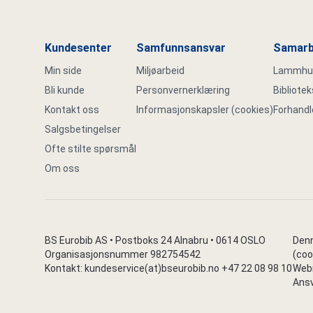
Kundesenter
Samfunnsansvar
Samarb
Min side
Miljøarbeid
Lammhult
Bli kunde
Personvernerklæring
Bibliote
Kontakt oss
Informasjonskapsler (cookies)
Forhandl
Salgsbetingelser
Ofte stilte spørsmål
Om oss
BS Eurobib AS • Postboks 24 Alnabru • 0614 OSLO
Denn
Organisasjonsnummer 982754542
(coo
Kontakt: kundeservice(at)bseurobib.no +47 22 08 98 10
Webr
Ansv