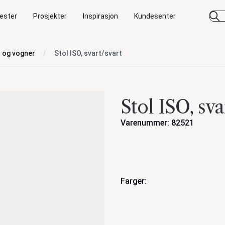
ester
Prosjekter
Inspirasjon
Kundesenter
r og vogner
Stol ISO, svart/svart
Stol ISO, sva
Varenummer: 82521
Handlinger
Farger: