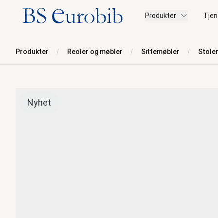
BS Eurobib
Produkter
Tjen
Produkter
Reoler og møbler
Sittemøbler
Stole
Nyhet